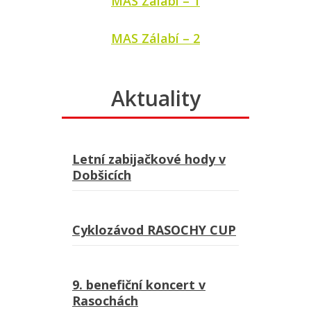
MAS Zálabí – 1
MAS Zálabí – 2
Aktuality
Letní zabijačkové hody v
Dobšicích
Cyklozávod RASOCHY CUP
9. benefiční koncert v
Rasochách